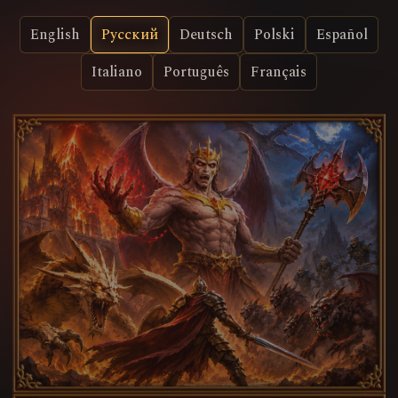
English
Русский
Deutsch
Polski
Español
Italiano
Português
Français