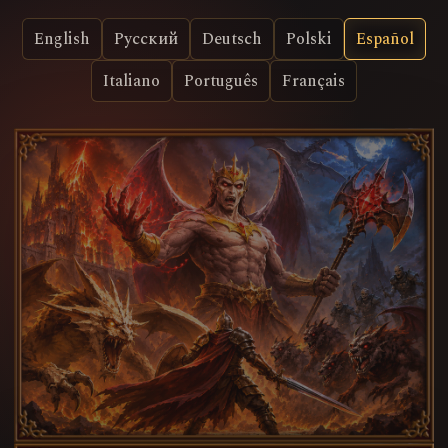
English
Русский
Deutsch
Polski
Español
Italiano
Português
Français