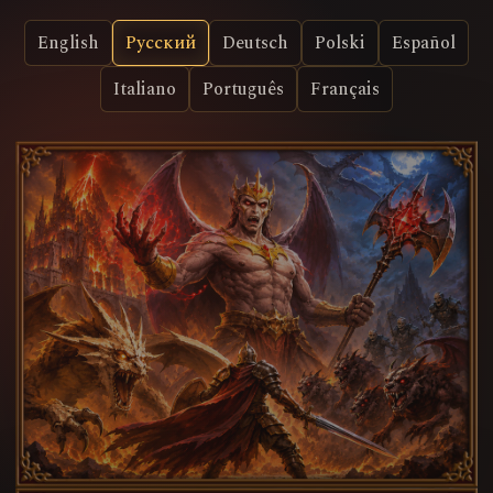
English
Русский
Deutsch
Polski
Español
Italiano
Português
Français